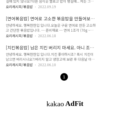
길때 있지 않나요?다른 음식은 별로고 밥이 땡길때... 저는 그럴
익어갈 즈음 잘게 썰은 삶은 브로콜리를 한줌 정도 넣어주세요.
때 간단히 볶음밥을 만들어 먹곤 합니다.오늘은 5분만 투자하면
소금 3꼬집 정도 흩뿌려주고 가볍게 볶아주세요. 전체적으로 잘
요리레시피/볶음밥
2022.09.19
손쉽게 만들 수 있는 간단한 볶음밥을 준비해봤습니다. --- 준비
볶아지면 가스불을 끄고 밥 2공기 정도를 추가 해주세요.마지막
재료 --- 밥 150g (한공기 보다 적은양)계란 1개소시지 3~4개멸
으로 치킨스톡 1/2스푼, 간장 2스푼, 참기름 2스푼을 흩뿌린 후
[연어볶음밥] 연어로 고소한 볶음밥을 만들어보세
치볶음 1스푼간장 1스푼설탕 1/2스푼참기름 1스푼식용유 조금
골고..
요. 간단하고 맛있습니다.
안녕하세요. 행복한한입 입니다.오늘은 구운 연어로 만든 고소하
먼저 소시지 3~4개를 썰어서 준비해주세요. 프라이팬에 식용유
고 간단한 볶음밥입니다. --- 준비재료 --- 연어 1조각 (70g ~
를 살짝만 둘러주고 준비한 소시지를 적당히 구워주세요. 소시지
80g)소금 조금밥 한공기 (250g ~ 300g)계란 1개대파 한줌설
가 적당히 구워지면 계란 하나 추가해서 약불로 함께 볶아줍니
요리레시피/볶음밥
2022.06.18
탕 1스푼간장 3스푼참기름 1스푼식용유볶음참깨 연어는 소금
다. 계란이 1/2정도 익으면 간장 1스푼과 설탕 1/2스푼을 넣고
으로 밑간한 후 구워서 뼈와 껍질을 분리시켜주세요. 프라이팬에
다시 볶아주세요. 계란이 다 익으면 가스불을 끈 후 멸치볶음 1
[치킨볶음밥] 남은 치킨 버리지 마세요. 아니 조금
식용유를 적당히 두르고 대파 한줌 볶아주세요.대파를 볶다가 계
스푼과..
만 남기세요. 그리고 이렇게 해보세요.
안녕하세요. 행복한한입 입니다.치킨 좋아하시죠? 혹시 치킨이
란 한개를 풀어주세요. 계란이 익어갈즈음 간장 3스푼, 참기름 1
남으면 버리시나요?!버리지 말고 냉장고에 보관 후 다음날 이렇
스푼, 설탕 1스푼을 넣고 잘 섞어줍니다. 소스가 자잘해지면 가
게 만들어보세요. --- 준비재료 --- 남은 치킨 (3~5조각) 밥고추
스불을 끄고 연어와 밥 한공기를 넣어줍니다. 가스불을 끈 상태
요리레시피/볶음밥
2022.06.10
장 1스푼 딸기잼 1스푼 토마토케첩 2스푼 간장 1/2스푼 설탕 2
에서 잘 섞어주세요. 볶음참깨로 고소함을 더해주세요. 그럼 오
스푼 물 50ml 볶음참깨 김가루 남은 치킨을 적당히 찢어주세요.
늘 하루도 행복한 한입되세요.
1
(양념치킨도 좋고 후라이드치킨도 좋습니다.) 프라이팬에 고추
장 1스푼, 딸기잼 1스푼, 토마토케첩 2스푼, 간장 1/2스푼, 설탕
2스푼, 물 50ml를 넣고 약불에서 잘 섞어주세요. 소스가 끓기 시
작하면 찢어둔 치킨을 넣고 약불에서 잘 볶아줍니다. 소스가 자
잘하게 졸아들면 가스불을 끄고 밥을 적당히 넣어주세요.프라이
팬에 남은 열기를 잘 이용해서 골고루 섞어주세요. 고소함..