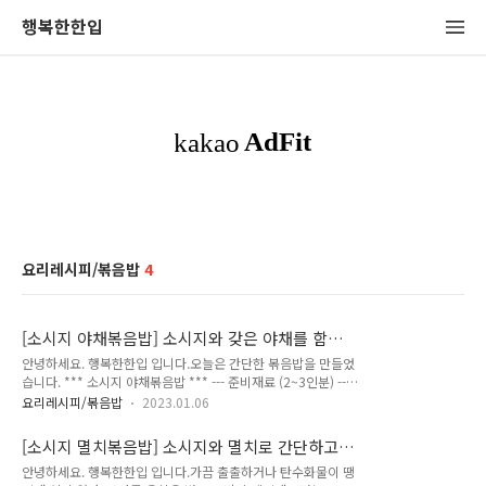
행복한한입
요리레시피/볶음밥
4
[소시지 야채볶음밥] 소시지와 갖은 야채를 함께
볶아 만든 초간단 볶음밥~!
안녕하세요. 행복한한입 입니다.오늘은 간단한 볶음밥을 만들었
습니다. *** 소시지 야채볶음밥 *** --- 준비재료 (2~3인분) ---
밥 2공기감자 1개당근 1/4개삶은 브로콜리 한줌비엔나소시지
요리레시피/볶음밥
2023.01.06
4~5개계란 2개식용유 적당히소금 조금간장 2스푼참기름 2스푼
치킨스톡 1/2스푼 달구어진 프라이팬에 식용유를 적당히 두르
[소시지 멸치볶음밥] 소시지와 멸치로 간단하고
고 감자, 당근, 비엔나 소시지를 볶아주세요. 감자와 당근이 노르
맛있는 볶음밥을 만들어보세요.
안녕하세요. 행복한한입 입니다.가끔 출출하거나 탄수화물이 땡
스름 볶아지면 계란 2개를 넣고 함께 볶아주세요. 계란이 거의