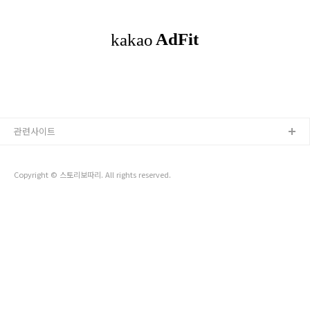
번 더 잘 섞어준 후 랩을 씌우고 전자레인지에 3분정도 가열해줍
니다. 마찬가지로 퍽퍽한 부분과 부드러운 부분을 잘 섞어준 후
랩을 씌우고 전자레인지에 2분정도 가열해줍니다. 굳어진 부분
을 잘 섞어준 후 열기를 식혀주세요. 열기를 식힌..
관련사이트
Copyright © 스토리보따리. All rights reserved.