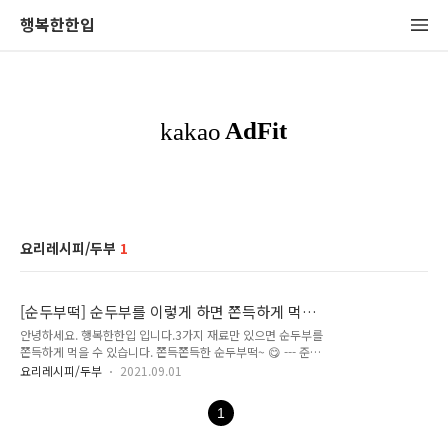
행복한한입
요리레시피/두부
1
[순두부떡] 순두부를 이렇게 하면 쫀득하게 먹을
수 있습니다. (3가지 재료)
안녕하세요. 행복한한입 입니다.3가지 재료만 있으면 순두부를
쫀득하게 먹을 수 있습니다. 쫀득쫀득한 순두부떡~ 😋 --- 준비
재료 --- 순두부 350g 옥수수전분 60g 설탕 30g --- 겨자소스 --
요리레시피/두부
2021.09.01
- 겨자 1/2스푼 설탕 1스푼 간장 2스푼 물 1스푼 순두부는 스푼
을 이용해서 뭉개주세요. 순두부가 어느정도 으깨지면 설탕 30g
1
을 넣고 잘 섞어주세요. 옥수수전분 60g을 넣고 잘 섞어주세요.
섞어준 후 랩을 씌우고 전자레인지에 2분정도 가열해줍니다. 한