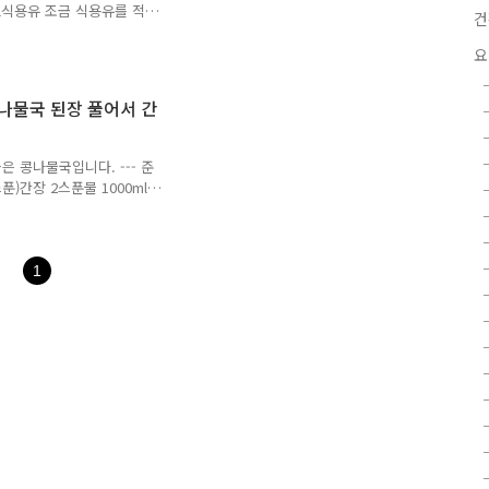
ml식용유 조금 식용유를 적당
. ..
건
세요. 기름이 줄어 들면 통
흐물거리면 미소된장 2스푼,
요
. 된장이 골고루 잘 섞이면
 5분 정도 부글부글 끓여주세
나물국 된장 풀어서 간
l를 추가해서 다시 한번 끓여
 추가 해주세요.중간 중간
 콩나물국입니다. --- 준
스푼)간장 2스푼물 1000ml
 1L를 부어서 끓여줍니다.
. 위로 떠오르는 거품과 불
원한 맛을 느낄 수 있습니
을 넣어줍니다. 두부는 먹기
1
게 먹고 싶다면 고춧가루 한
. 그럼 오늘 하루도 행복