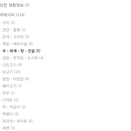
강한 생활정보
(3)
리레시피
(114)
가지
(2)
간단・활용
(2)
감자・고구마
(3)
계란・메추리알
(6)
국・찌개・탕・전골
(5)
김밥・주먹밥・도시락
(4)
다진고기
(4)
닭고기
(16)
덮밥・비빔밥
(6)
돼지고기
(7)
두부
(1)
디저트
(0)
떡・떡요리
(2)
떡볶이
(2)
또띠아・부리토
(0)
라면
(2)