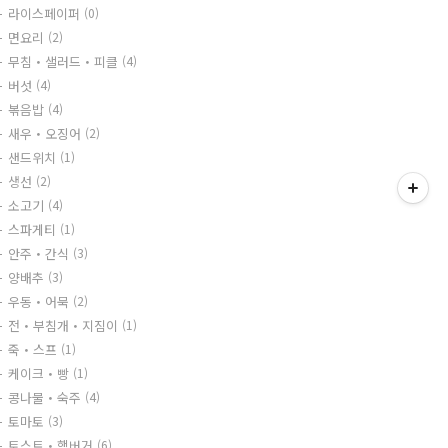
라이스페이퍼
(0)
면요리
(2)
무침・샐러드・피클
(4)
버섯
(4)
볶음밥
(4)
새우・오징어
(2)
샌드위치
(1)
생선
(2)
소고기
(4)
스파게티
(1)
안주・간식
(3)
양배추
(3)
우동・어묵
(2)
전・부침개・지짐이
(1)
죽・스프
(1)
케이크・빵
(1)
콩나물・숙주
(4)
토마토
(3)
토스트・햄버거
(6)