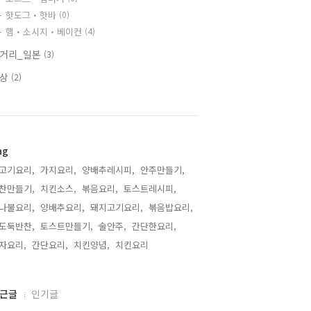
핫도그・핫바
(0)
햄・소시지・베이컨
(4)
거리_일본
(3)
일상
(2)
ag
고기요리,
가지요리,
양배추레시피,
안주만들기,
찬만들기,
치킨소스,
볶음요리,
토스트레시피,
나물요리,
양배추요리,
돼지고기요리,
볶음밥요리,
도둑반찬,
토스트만들기,
술안주,
간단한요리,
자요리,
간단요리,
치킨양념,
치킨요리,
근글
인기글