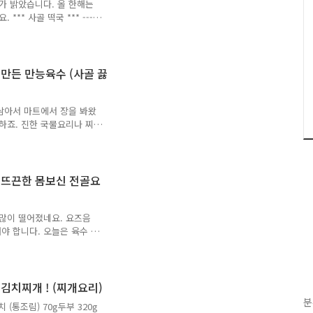
해가 밝았습니다. 올 한해는
** 사골 떡국 *** ---
~ 250g계란 2개사골육수
수를 냄비에 붓고 끓여주세요.
어오르면 대파를 한줌 넣고
 보다 조금 약한불에서 끓여
(사골 끓
과 물만두가 거의 익어갈 즈
 다 익으면 풀어준 계란을
남아서 마트에서 장을 봐왔
단하죠. 진한 국물요리나 찌
-- 준비재료 --- 소뼈
kg를 준비합니다. 뼈가루가 많
요. 1시간 경과 후 흐르는
정도로 물을 붓고 강한불에서
 뜨끈한 몸보신 전골요
 씻어 헹구어주세요. 씻어준
비를 사용할 경우 깨끗이 씻
 많이 떨어졌네요. 요즈음
야 합니다. 오늘은 육수 없
밀푀유나베 *** --- 준비재
250g부추 10g ~ 20g진간
3스푼치킨스톡 1스푼미소된장 1
추는 깨끗이 씻어서 5~6cm
김치찌개 ! (찌개요리)
삼겹살이나 샤브샤브용으로
분
참치 (통조림) 70g두부 320g
 후 4~5cm정도의 너비