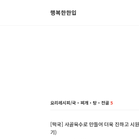
행복한한입
요리레시피/국・찌개・탕・전골
5
[떡국] 사골육수로 만들어 더욱 진하고 시원
기)