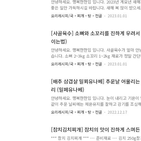
안녕하세요. 행복한한입 입니다. 2023년 계묘년 새
좋은 일만 가득하시길 바랍니다. 새해 복 많이 받으세요. *
준비재료 (3~4인분) --- 떡국떡 500g물만두 200g 
요리레시피/국・찌개・탕・전골
2023.01.01
1,000ml ~ 1,300ml대파 적당히소금 조금 사골육
떡국떡과 물만두를 넣고 함께 끓여주세요. 떡국이 끓
담백함을 더해주세요.소금도 3~4꼬집 샤샤샥~! 중간
[사골육수] 소뼈와 소꼬리를 진하게 우려서 만든 만능육수 
주세요.(* 사골육수는 취향껏 추가해주세요.) 떡국떡
이는법)
음 계란 2개를 풀어서 준비해주세요. 떡국과 물만두가
넣고 젓가락으로 가볍게 휘저어가며 한소..
안녕하세요. 행복한한입 입니다. 사골육수가 얼마 안
습니다. 소뼈 2~3kg 소꼬리 1~2kg 재료가 정말 간
개 만들때 사용하면 정말 좋습니다. *** 사골육수 *** -
요리레시피/국・찌개・탕・전골
2023.01.01
2~3kg소꼬리 1~2kg물 소뼈 2~3kg와 소꼬리 1~2
이 붙어있는 냉동 소뼈에는 1시간 가량 물에 담가주세
물에 가볍게 씻고 헹구어주세요. 소뼈가 물에 잠길 
[배추 삼겹살 밀푀유나베] 추운날 어울리는
10분정도만 끓여주세요. 흐르는 물에 소뼈를 가볍게
리 (밀페유나베)
소뼈를 냄비에 넣어주세요.(* 방금 사용한 동일한 냄
은 후 사용해주세요.) 소뼈 위에 소꼬리..
안녕하세요. 행복한한입 입니다. 눈이 내리고 기온이
같이 추운 날씨에는 체온유지를 잘하고 감기를 조심해
이 만드는 전골요리를 준비했습니다. *** 배추 삼겹살 
요리레시피/국・찌개・탕・전골
2022.12.17
료 --- 배추1/4개 (320g)대패삼겹살 또는 샤브샤브용 
장 1.5스푼미림 1.5스푼간마늘 1/2스푼간생강 1/
스푼뜨거운물 500ml선호하는 간장소스 또는 폰즈 배
[참치김치찌개] 참치의 맛이 진하게 스며든 
정도 너비로 잘라서 준비해주세요.돼지고기는 대패
*** 참치 김치찌개 *** --- 준비재료 --- 김치 250g
준비해주세요. 배추, 삼겹살 순으로 겹겹이 포개어 올린