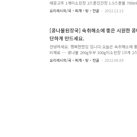
매운고추 1개미소된장 2스푼진간장 1.5스푼물 700
로 잘라주세요. 잘라준 재료를 냄비에 빼곡히 채워주세요
히 두르고 중간 보다 조금 약한 불에서 김치를 볶아주
요리레시피/국・찌개・탕・전골
2022.12.12
조림의 참치액만 첨가해서 계속 볶아주세요. 김치가 
진간장 1.5스푼을 넣고 약불에서 섞어가며 볶아주세요
참치를 넣고 물 200ml 정도를 부어주세요.중약불로
[콩나물된장국] 숙취해소에 좋은 시원한 콩
요. 두부를 먹기 좋은 크기로 썰어 넣은 후 물 500m
단하게 만드세요.
줍니다. 매운맛을 더해 주고 싶으면 매운 고추 한개를
간을 보며 선호하는 만큼 졸여주세요. ..
안녕하세요. 행복한한입 입니다.오늘은 숙취해소에 좋은
비재료 --- 콩나물 200g두부 300g미소된장 (크게 2
콩나물 두줌정도 깨끗이 씻어서 냄비에 넣어주세요.물
요리레시피/국・찌개・탕・전골
2022.06.09
물이 끓어 오르면 미소된장을 크게 두스푼 풀어줍니다
순물은 제거해주세요. (제거해주면 보다 깔끔하고 시
다.) 거품과 불순물이 어느정도 제거되면 간장 2스푼
좋은 적당한 크기로 잘라서 넣어주세요. 조금 얼큰하
스푼이나 매운고추 1~2개를 썰어서 넣어주시면 됩니다
한 한입되세요.