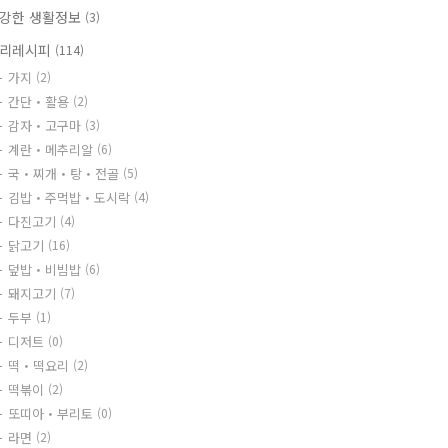
강한 생활정보
(3)
리레시피
(114)
가지
(2)
간단・활용
(2)
감자・고구마
(3)
계란・메추리알
(6)
국・찌개・탕・전골
(5)
김밥・주먹밥・도시락
(4)
다진고기
(4)
닭고기
(16)
덮밥・비빔밥
(6)
돼지고기
(7)
두부
(1)
디저트
(0)
떡・떡요리
(2)
떡볶이
(2)
또띠아・부리토
(0)
라면
(2)