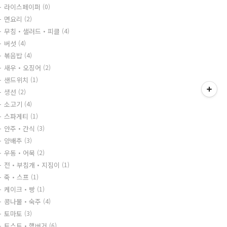
라이스페이퍼
(0)
면요리
(2)
무침・샐러드・피클
(4)
버섯
(4)
볶음밥
(4)
새우・오징어
(2)
샌드위치
(1)
생선
(2)
소고기
(4)
스파게티
(1)
안주・간식
(3)
양배추
(3)
우동・어묵
(2)
전・부침개・지짐이
(1)
죽・스프
(1)
케이크・빵
(1)
콩나물・숙주
(4)
토마토
(3)
토스트・햄버거
(6)