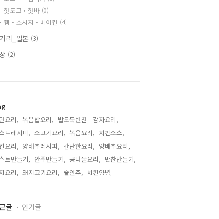
핫도그・핫바
(0)
햄・소시지・베이컨
(4)
거리_일본
(3)
일상
(2)
ag
단요리,
볶음밥요리,
밥도둑반찬,
감자요리,
스트레시피,
소고기요리,
볶음요리,
치킨소스,
킨요리,
양배추레시피,
간단한요리,
양배추요리,
스트만들기,
안주만들기,
콩나물요리,
반찬만들기,
지요리,
돼지고기요리,
술안주,
치킨양념,
근글
인기글