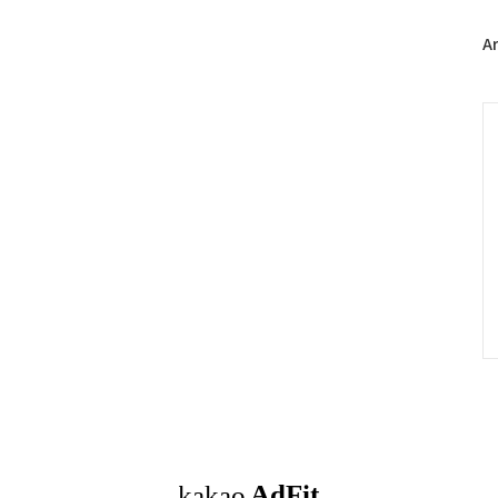
글
과
A
인
기
글
C