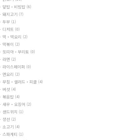
덮밥・비빔밥
(6)
돼지고기
(7)
두부
(1)
디저트
(0)
떡・떡요리
(2)
떡볶이
(2)
또띠아・부리토
(0)
라면
(2)
라이스페이퍼
(0)
면요리
(2)
무침・샐러드・피클
(4)
버섯
(4)
볶음밥
(4)
새우・오징어
(2)
샌드위치
(1)
생선
(2)
소고기
(4)
스파게티
(1)