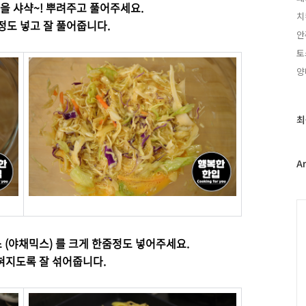
을 샤샥~! 뿌려주고 풀어주세요.
치
정도 넣고 잘 풀어줍니다.
안
토
양
최
최
근
글
과
A
인
기
글
C
 (야채믹스) 를 크게 한줌정도 넣어주세요.
혀지도록 잘 섞어줍니다.