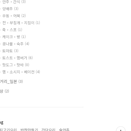
안주・간식
(3)
양배추
(3)
우동・어묵
(2)
전・부침개・지짐이
(1)
죽・스프
(1)
케이크・빵
(1)
콩나물・숙주
(4)
토마토
(3)
토스트・햄버거
(6)
핫도그・핫바
(0)
햄・소시지・베이컨
(4)
거리_일본
(3)
일상
(2)
ag
지고기요리,
반찬만들기,
간단요리,
술안주,