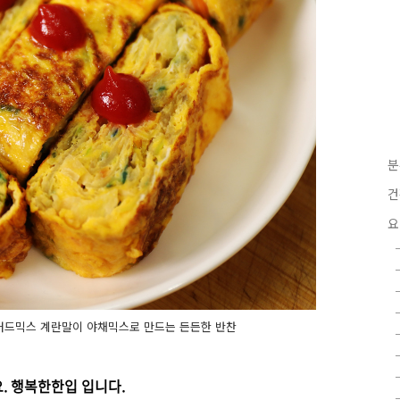
분
건
요
 - 샐러드믹스 계란말이 야채믹스로 만드는 든든한 반찬
. 행복한한입 입니다.