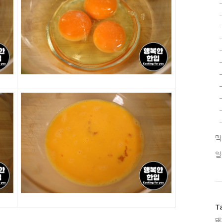
먹
T
돼