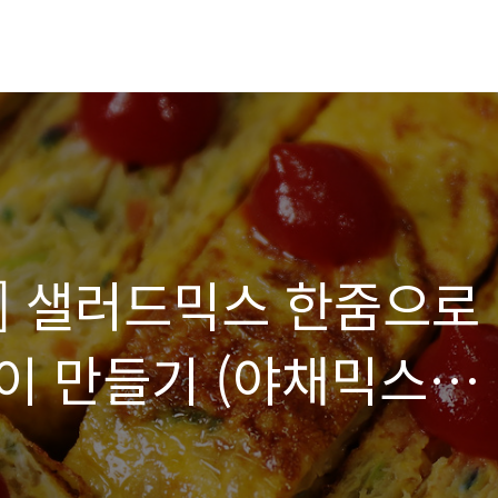
] 샐러드믹스 한줌으로
이 만들기 (야채믹스