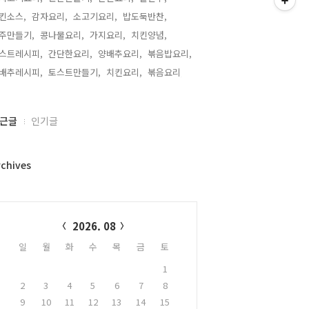
킨소스,
감자요리,
소고기요리,
밥도둑반찬,
주만들기,
콩나물요리,
가지요리,
치킨양념,
스트레시피,
간단한요리,
양배추요리,
볶음밥요리,
배추레시피,
토스트만들기,
치킨요리,
볶음요리,
근글
인기글
rchives
alendar
2026. 08
일
월
화
수
목
금
토
1
2
3
4
5
6
7
8
9
10
11
12
13
14
15