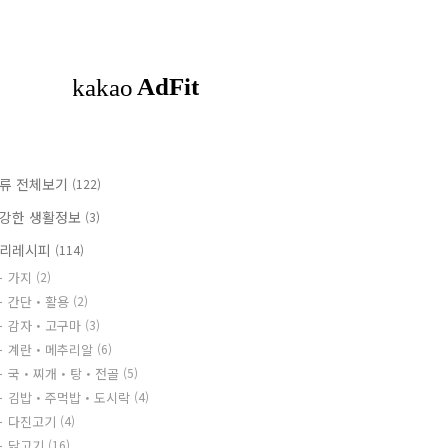
류 전체보기
(122)
강한 생활정보
(3)
리레시피
(114)
가지
(2)
간단・활용
(2)
감자・고구마
(3)
계란・메추리알
(6)
국・찌개・탕・전골
(5)
김밥・주먹밥・도시락
(4)
다진고기
(4)
닭고기
(16)