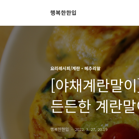
행복한한입
요리레시피/계란・메추리알
[야채계란말이
든든한 계란말
레시피)
행복한한입
2022. 3. 27. 20:19